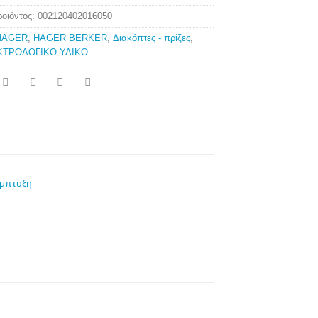
ροϊόντος:
002120402016050
HAGER
,
HAGER BERKER
,
Διακόπτες - πρίζες
,
ΚΤΡΟΛΟΓΙΚΟ ΥΛΙΚΟ
μπτυξη