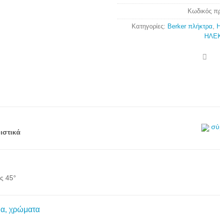
Κωδικός π
Κατηγορίες:
Berker πλήκτρα
,
ΗΛΕ
σύ
ιστικά
ης 45°
μα, χρώματα