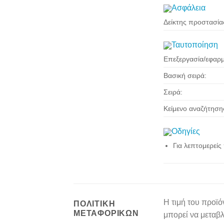
Ασφάλεια
Δείκτης προστασίας
Ταυτοποίηση
Επεξεργασία/εφαρ
Βασική σειρά:
Σειρά:
Κείμενο αναζήτηση
Οδηγίες
Για λεπτομερεί
Η τιμή του προϊό
ΠΟΛΙΤΙΚΉ
ΜΕΤΑΦΟΡΙΚΏΝ
μπορεί να μεταβ