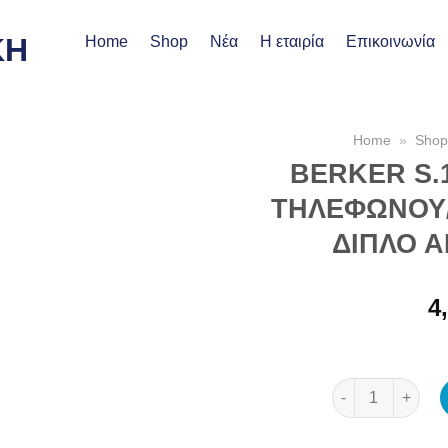
Home
Shop
Νέα
Η εταιρία
Επικοινωνία
Home
»
Shop
BERKER S.1
ΤΗΛΕΦΩΝΟΥ/
ΔΙΠΛΟ 
Προσθήκη
4
στη Λίστα
Επιθυμιών
BERKER S.1/B.3