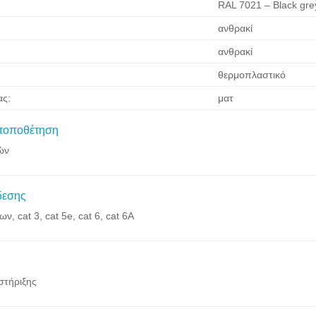
RAL 7021 – Black gre
ανθρακί
ανθρακί
θερμοπλαστικό
ας:
ματ
 τοποθέτηση
δών
δεσης
ων, cat 3, cat 5e, cat 6, cat 6A
 στήριξης