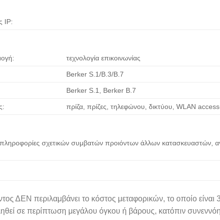
 IP:
μογή:
τεχνολογία επικοινωνίας
Berker S.1/B.3/B.7
Berker S.1, Berker B.7
ς:
πρίζα, πρίζες, τηλεφώνου, δικτύου, WLAN access
ς πληροφορίες σχετικών συμβατών προιόντων άλλων κατασκευαστών, αν
ντος ΔΕΝ περιλαμβάνει το κόστος μεταφορικών, το οποίο είναι
ληθεί σε περίπτωση μεγάλου όγκου ή βάρους, κατόπιν συνεννό