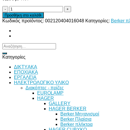
BERKER
Q.1/Q.3/Q.7
Προσθήκη στο καλάθι
ΠΛΑΚΙΔΙΟ
Κωδικός προϊόντος:
002120404016048
Κατηγορίες:
Berker π
ΦΩΤΙΣΤΙΚΟΥ
ΝΥΧΤΟΣ
ΛΕΥΚΟ
HAGER
ποσότητα
Αναζήτηση
για:
Κατηγορίες
ΔΙKTΥAKA
ΕΠΟΧΙΑΚΑ
ΕΡΓΑΛΕΙΑ
ΗΛΕΚΤΡΟΛΟΓΙΚΟ ΥΛΙΚΟ
Διακόπτες - πρίζες
EUROLAMP
HAGER
GALLERY
HAGER BERKER
Berker Μηχανισμοί
Berker Πλαίσια
Berker πλήκτρα
HAGER CUBYKO