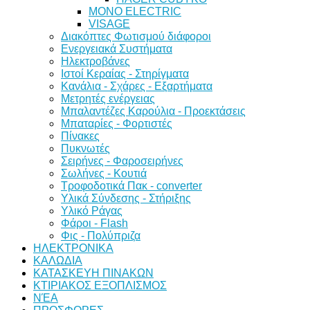
MONO ELECTRIC
VISAGE
Διακόπτες Φωτισμού διάφοροι
Ενεργειακά Συστήματα
Ηλεκτροβάνες
Ιστοί Κεραίας - Στηρίγματα
Κανάλια - Σχάρες - Εξαρτήματα
Μετρητές ενέργειας
Μπαλαντέζες Καρούλια - Προεκτάσεις
Μπαταρίες - Φορτιστές
Πίνακες
Πυκνωτές
Σειρήνες - Φαροσειρήνες
Σωλήνες - Κουτιά
Τροφοδοτικά Πακ - converter
Υλικά Σύνδεσης - Στήριξης
Υλικό Ράγας
Φάροι - Flash
Φις - Πολύπριζα
ΗΛΕΚΤΡΟΝΙΚΑ
ΚΑΛΩΔΙΑ
ΚΑΤΑΣΚΕΥΗ ΠΙΝΑΚΩΝ
ΚΤΙΡΙΑΚΟΣ ΕΞΟΠΛΙΣΜΟΣ
ΝΈΑ