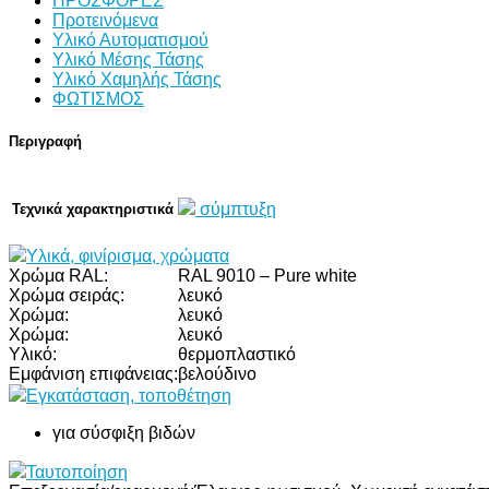
ΠΡΟΣΦΟΡΕΣ
Προτεινόμενα
Υλικό Αυτοματισμού
Υλικό Μέσης Τάσης
Υλικό Χαμηλής Τάσης
ΦΩΤΙΣΜΟΣ
Περιγραφή
σύμπτυξη
Τεχνικά χαρακτηριστικά
Υλικά, φινίρισμα, χρώματα
Χρώμα RAL:
RAL 9010 – Pure white
Χρώμα σειράς:
λευκό
Χρώμα:
λευκό
Χρώμα:
λευκό
Υλικό:
θερμοπλαστικό
Εμφάνιση επιφάνειας:
βελούδινο
Εγκατάσταση, τοποθέτηση
για σύσφιξη βιδών
Ταυτοποίηση