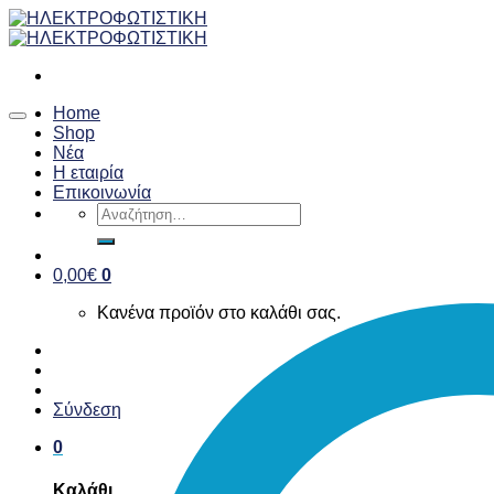
Skip
to
content
Home
Shop
Νέα
Η εταιρία
Επικοινωνία
Αναζήτηση
για:
0,00
€
0
Κανένα προϊόν στο καλάθι σας.
Σύνδεση
0
Καλάθι