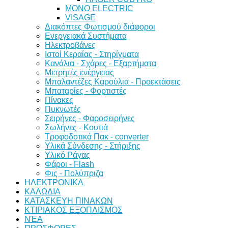
MONO ELECTRIC
VISAGE
Διακόπτες Φωτισμού διάφοροι
Ενεργειακά Συστήματα
Ηλεκτροβάνες
Ιστοί Κεραίας - Στηρίγματα
Κανάλια - Σχάρες - Εξαρτήματα
Μετρητές ενέργειας
Μπαλαντέζες Καρούλια - Προεκτάσεις
Μπαταρίες - Φορτιστές
Πίνακες
Πυκνωτές
Σειρήνες - Φαροσειρήνες
Σωλήνες - Κουτιά
Τροφοδοτικά Πακ - converter
Υλικά Σύνδεσης - Στήριξης
Υλικό Ράγας
Φάροι - Flash
Φις - Πολύπριζα
ΗΛΕΚΤΡΟΝΙΚΑ
ΚΑΛΩΔΙΑ
ΚΑΤΑΣΚΕΥΗ ΠΙΝΑΚΩΝ
ΚΤΙΡΙΑΚΟΣ ΕΞΟΠΛΙΣΜΟΣ
ΝΈΑ