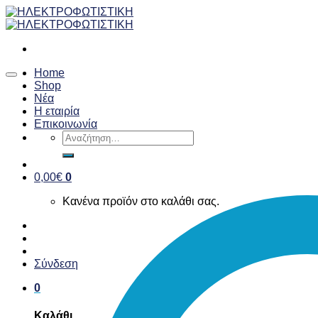
Skip
to
content
Home
Shop
Νέα
Η εταιρία
Επικοινωνία
Αναζήτηση
για:
0,00
€
0
Κανένα προϊόν στο καλάθι σας.
Σύνδεση
0
Καλάθι