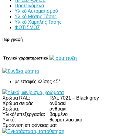
ΠΡΟΣΦΟΡΕΣ
Προτεινόμενα
Υλικό Αυτοματισμού
Υλικό Μέσης Τάσης
Υλικό Χαμηλής Τάσης
ΦΩΤΙΣΜΟΣ
Περιγραφή
σύμπτυξη
Τεχνικά χαρακτηριστικά
Συνδεσιμότητα
με επαφές κλίσης 45°
Υλικά, φινίρισμα, χρώματα
Χρώμα RAL:
RAL 7021 – Black grey
Χρώμα σειράς:
ανθρακί
Χρώμα:
ανθρακί
Υλικό/ επεξεργασία:
βαμμένο
Υλικό:
θερμοπλαστικό
Εμφάνιση επιφάνειας:
ματ
Εγκατάσταση, τοποθέτηση