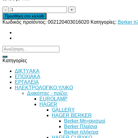
BERKER
Κ.1/
Προσθήκη στο καλάθι
Κ.5
Κωδικός προϊόντος:
002120403016020
Κατηγορίες:
Berker π
ΠΛΑΚΙΔΙΟ
RJ11/RJ45
ΑΝΘΡΑΚΙ
HAGER
ποσότητα
Αναζήτηση
για:
Κατηγορίες
ΔΙKTΥAKA
ΕΠΟΧΙΑΚΑ
ΕΡΓΑΛΕΙΑ
ΗΛΕΚΤΡΟΛΟΓΙΚΟ ΥΛΙΚΟ
Διακόπτες - πρίζες
EUROLAMP
HAGER
GALLERY
HAGER BERKER
Berker Μηχανισμοί
Berker Πλαίσια
Berker πλήκτρα
HAGER CUBYKO