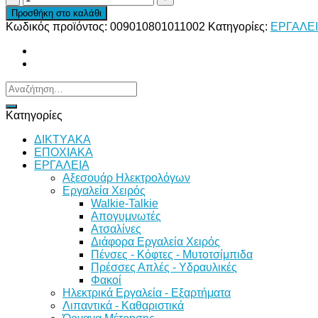
ΕΞΑΓΩΝΗ
Προσθήκη στο καλάθι
6-
Κωδικός προϊόντος:
009010801011002
Κατηγορίες:
ΕΡΓΑΛΕ
50mm
ΗΧ-50Β
ποσότητα
Αναζήτηση
για:
Κατηγορίες
ΔΙKTΥAKA
ΕΠΟΧΙΑΚΑ
ΕΡΓΑΛΕΙΑ
Αξεσουάρ Ηλεκτρολόγων
Εργαλεία Χειρός
Walkie-Talkie
Απογυμνωτές
Ατσαλίνες
Διάφορα Εργαλεία Χειρός
Πένσες - Κόφτες - Μυτοτσίμπιδα
Πρέσσες Απλές - Υδραυλικές
Φακοί
Ηλεκτρικά Εργαλεία - Εξαρτήματα
Λιπαντικά - Καθαριστικά