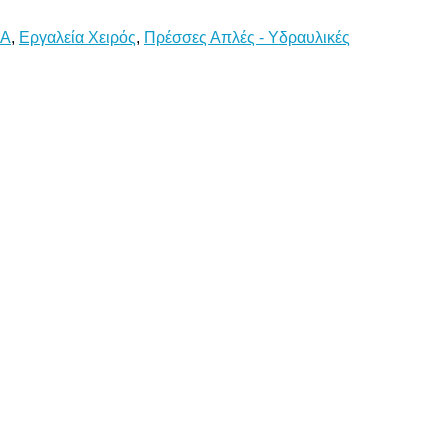
ΙΑ
,
Εργαλεία Χειρός
,
Πρέσσες Απλές - Υδραυλικές