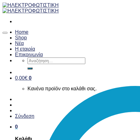
Skip
to
content
Home
Shop
Νέα
Η εταιρία
Επικοινωνία
Αναζήτηση
για:
0,00
€
0
Κανένα προϊόν στο καλάθι σας.
Σύνδεση
0
Καλάθι