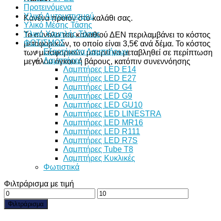
Προτεινόμενα
Υλικό Αυτοματισμού
Κανένα προϊόν στο καλάθι σας.
Υλικό Μέσης Τάσης
Υλικό Χαμηλής Τάσης
Το σύνολο του καλαθιού ΔΕΝ περιλαμβάνει το κόστος
ΦΩΤΙΣΜΟΣ
μεταφορικών, το οποίο είναι 3,5€ ανά δέμα. Το κόστος
Εξαρτήματα Λαμπτήρων
των μεταφορικών μπορεί να μεταβληθεί σε περίπτωση
Λαμπτήρες
μεγάλου όγκου ή βάρους, κατόπιν συνεννόησης
Λαμπτήρες LED E14
Λαμπτήρες LED E27
Λαμπτήρες LED G4
Λαμπτήρες LED G9
Λαμπτήρες LED GU10
Λαμπτήρες LED LINESTRA
Λαμπτήρες LED MR16
Λαμπτήρες LED R111
Λαμπτήρες LED R7S
Λαμπτήρες Tube T8
Λαμπτήρες Κυκλικές
Φωτιστικά
Φιλτράρισμα με τιμή
Ελάχιστη
Μέγιστη
τιμή
τιμή
Φιλτράρισμα