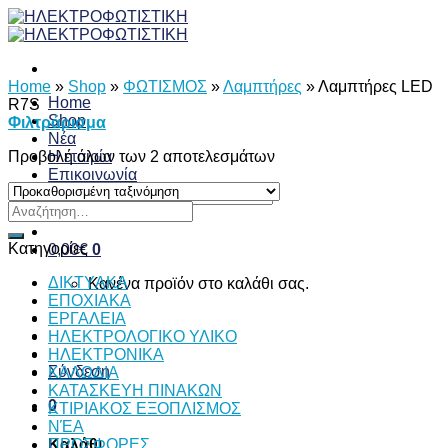
Skip
to
content
Home
»
Shop
»
ΦΩΤΙΣΜΟΣ
»
Λαμπτήρες
»
Λαμπτήρες LED
Home
R7S
Shop
Φιλτράρισμα
Νέα
Προβολή όλων των 2 αποτελεσμάτων
Η εταιρία
Επικοινωνία
Αναζήτηση
Αναζήτηση
για:
για:
Κατηγορίες
0,00
€
0
ΔΙKTΥAKA
Κανένα προϊόν στο καλάθι σας.
ΕΠΟΧΙΑΚΑ
ΕΡΓΑΛΕΙΑ
ΗΛΕΚΤΡΟΛΟΓΙΚΟ ΥΛΙΚΟ
ΗΛΕΚΤΡΟΝΙΚΑ
Σύνδεση
ΚΑΛΩΔΙΑ
ΚΑΤΑΣΚΕΥΗ ΠΙΝΑΚΩΝ
0
ΚΤΙΡΙΑΚΟΣ ΕΞΟΠΛΙΣΜΟΣ
ΝΈΑ
ΠΡΟΣΦΟΡΕΣ
Καλάθι