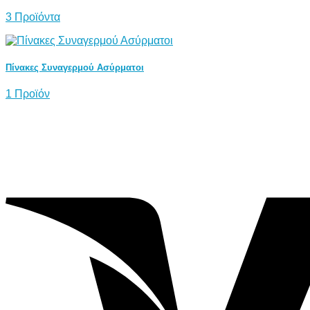
3 Προϊόντα
Πίνακες Συναγερμού Ασύρματοι
1 Προϊόν