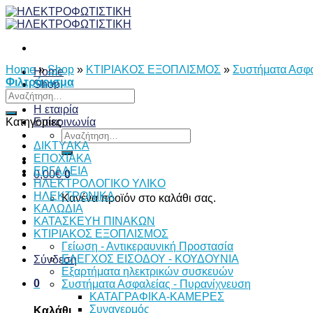
Skip
to
content
Home
»
Shop
»
ΚΤΙΡΙΑΚΟΣ ΕΞΟΠΛΙΣΜΟΣ
»
Συστήματα Ασφα
Home
Φιλτράρισμα
Shop
Αναζήτηση
Νέα
για:
Η εταιρία
Κατηγορίες
Επικοινωνία
Αναζήτηση
ΔΙKTΥAKA
για:
ΕΠΟΧΙΑΚΑ
ΕΡΓΑΛΕΙΑ
0,00
€
0
ΗΛΕΚΤΡΟΛΟΓΙΚΟ ΥΛΙΚΟ
ΗΛΕΚΤΡΟΝΙΚΑ
Κανένα προϊόν στο καλάθι σας.
ΚΑΛΩΔΙΑ
ΚΑΤΑΣΚΕΥΗ ΠΙΝΑΚΩΝ
ΚΤΙΡΙΑΚΟΣ ΕΞΟΠΛΙΣΜΟΣ
Γείωση - Αντικεραυνική Προστασία
ΕΛΕΓΧΟΣ ΕΙΣΟΔΟΥ - ΚΟΥΔΟΥΝΙΑ
Σύνδεση
Εξαρτήματα ηλεκτρικών συσκευών
0
Συστήματα Ασφαλείας - Πυρανίχνευση
ΚΑΤΑΓΡΑΦΙΚΑ-ΚΑΜΕΡΕΣ
Συναγερμός
Καλάθι