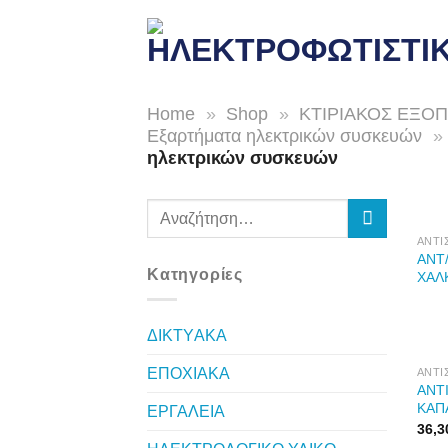
Skip
to
content
Home
»
Shop
»
ΚΤΙΡΙΑΚΟΣ ΕΞΟ
Εξαρτήματα ηλεκτρικών συσκευών
»
ηλεκτρικών συσκευών
Αναζήτηση
για:
ΑΝΤΙ
ΑΝΤ
Κατηγορίες
ΧΑΛ
ΔΙKTΥAKA
ΕΠΟΧΙΑΚΑ
ΑΝΤΙ
ΑΝΤ
ΚΑΠ
ΕΡΓΑΛΕΙΑ
36,3