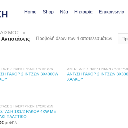
Home
Shop
Νέα
Η εταιρία
Επικοινωνία
ΠΛΙΣΜΟΣ
»
Αντιστάσεις
Προβολή όλων των 4 αποτελεσμάτων
ΣΤΆΣΕΙΣ ΗΛΕΚΤΡΙΚΏΝ ΣΥΣΚΕΥΏΝ
ΑΝΤΙΣΤΆΣΕΙΣ ΗΛΕΚΤΡΙΚΏΝ ΣΥΣΚΕΥΏ
/ΣΗ ΡΑΚΟΡ 2 ΙΝΤΖΩΝ 3X4000W
ΑΝΤ/ΣΗ ΡΑΚΟΡ 2 ΙΝΤΣΩΝ 3X30
ΚΟΥ
ΧΑΛΚΟΥ
Προσθήκη
Προσθήκη
στη Λίστα
στη Λίστα
Επιθυμιών
Επιθυμιών
ΣΤΆΣΕΙΣ ΗΛΕΚΤΡΙΚΏΝ ΣΥΣΚΕΥΏΝ
ΙΣΤΑΣΗ 1&1/2 ΡΑΚΟΡ 4KW ΜΕ
ΑΚΙ ΠΛΑΣΤΙΚΟ
0
€
με ΦΠΑ