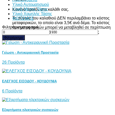
Υλικό Αυτοματισμού
Υλικό Μέσης Τάσης
Κανένα προϊόν στο καλάθι σας.
Υλικό Χαμηλής Τάσης
Το σύνολο του καλαθιού ΔΕΝ περιλαμβάνει το κόστος
ΦΩΤΙΣΜΟΣ
μεταφορικών, το οποίο είναι 3,5€ ανά δέμα. Το κόστος
Φιλτράρισμα με τιμή
των μεταφορικών μπορεί να μεταβληθεί σε περίπτωση
Ελάχιστη
Μέγιστη
μεγάλου όγκου ή βάρους, κατόπιν συνεννόησης
τιμή
τιμή
Φιλτράρισμα
Γείωση - Αντικεραυνική Προστασία
26 Προϊόντα
ΕΛΕΓΧΟΣ ΕΙΣΟΔΟΥ - ΚΟΥΔΟΥΝΙΑ
6 Προϊόντα
Εξαρτήματα ηλεκτρικών συσκευών