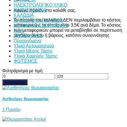
ΗΛΕΚΤΡΟΛΟΓΙΚΟ ΥΛΙΚΟ
ΗΛΕΚΤΡΟΝΙΚΑ
Κανένα προϊόν στο καλάθι σας.
ΚΑΛΩΔΙΑ
Το σύνολο του καλαθιού ΔΕΝ περιλαμβάνει το κόστος
ΚΑΤΑΣΚΕΥΗ ΠΙΝΑΚΩΝ
μεταφορικών, το οποίο είναι 3,5€ ανά δέμα. Το κόστος
ΚΤΙΡΙΑΚΟΣ ΕΞΟΠΛΙΣΜΟΣ
των μεταφορικών μπορεί να μεταβληθεί σε περίπτωση
ΝΈΑ
μεγάλου όγκου ή βάρους, κατόπιν συνεννόησης
ΠΡΟΣΦΟΡΕΣ
Προτεινόμενα
Υλικό Αυτοματισμού
Υλικό Μέσης Τάσης
Υλικό Χαμηλής Τάσης
ΦΩΤΙΣΜΟΣ
Φιλτράρισμα με τιμή
Ελάχιστη
Μέγιστη
τιμή
τιμή
Φιλτράρισμα
Αισθητήρες θερμοκρασίας
1 Προϊόν