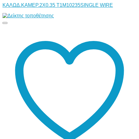
ΚΑΛΩΔ.ΚΑΜΕΡ.2Χ0.35 T1M10235SINGLE WIRE