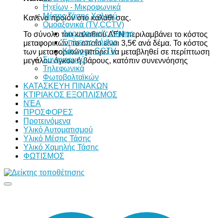
Ηχείων - Μικροφωνικά
Μέσης Τάσης Χαλκού
Κανένα προϊόν στο καλάθι σας.
Ομοαξονικά (TV,CCTV)
Δορυφορικής Λήψης
Το σύνολο του καλαθιού ΔΕΝ περιλαμβάνει το κόστος
Επίγειας Λήψης
μεταφορικών, το οποίο είναι 3,5€ ανά δέμα. Το κόστος
Κάμερας CCTV
των μεταφορικών μπορεί να μεταβληθεί σε περίπτωση
Συναγερμού
μεγάλου όγκου ή βάρους, κατόπιν συνεννόησης
Τηλεφωνικά
Φωτοβολταϊκών
ΚΑΤΑΣΚΕΥΗ ΠΙΝΑΚΩΝ
ΚΤΙΡΙΑΚΟΣ ΕΞΟΠΛΙΣΜΟΣ
ΝΈΑ
ΠΡΟΣΦΟΡΕΣ
Προτεινόμενα
Υλικό Αυτοματισμού
Υλικό Μέσης Τάσης
Υλικό Χαμηλής Τάσης
ΦΩΤΙΣΜΟΣ