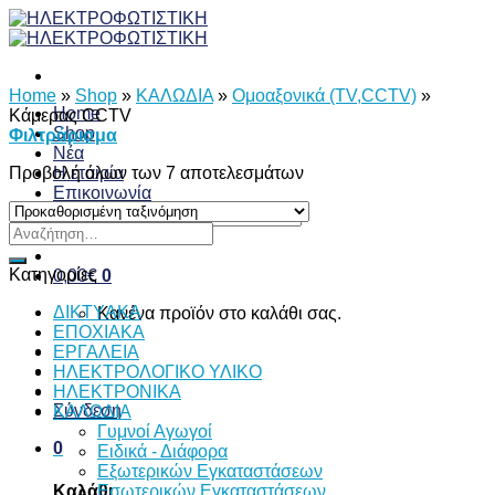
Skip
to
content
Home
»
Shop
»
ΚΑΛΩΔΙΑ
»
Ομοαξονικά (TV,CCTV)
»
Home
Κάμερας CCTV
Shop
Φιλτράρισμα
Νέα
Προβολή όλων των 7 αποτελεσμάτων
Η εταιρία
Επικοινωνία
Αναζήτηση
Αναζήτηση
για:
για:
Κατηγορίες
0,00
€
0
ΔΙKTΥAKA
Κανένα προϊόν στο καλάθι σας.
ΕΠΟΧΙΑΚΑ
ΕΡΓΑΛΕΙΑ
ΗΛΕΚΤΡΟΛΟΓΙΚΟ ΥΛΙΚΟ
ΗΛΕΚΤΡΟΝΙΚΑ
Σύνδεση
ΚΑΛΩΔΙΑ
Γυμνοί Αγωγοί
0
Ειδικά - Διάφορα
Εξωτερικών Εγκαταστάσεων
Εσωτερικών Εγκαταστάσεων
Καλάθι