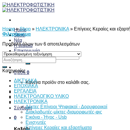
Skip
to
content
Home
»
Shop
»
ΗΛΕΚΤΡΟΝΙΚΑ
»
Επίγειες Κεραίες και εξαρτ
Home
Φιλτράρισμα
Shop
Νέα
Προβολή όλων των 6 αποτελεσμάτων
Η εταιρία
Επικοινωνία
Αναζήτηση
Αναζήτηση
για:
για:
Κατηγορίες
0,00
€
0
ΔΙKTΥAKA
Κανένα προϊόν στο καλάθι σας.
ΕΠΟΧΙΑΚΑ
ΕΡΓΑΛΕΙΑ
ΗΛΕΚΤΡΟΛΟΓΙΚΟ ΥΛΙΚΟ
ΗΛΕΚΤΡΟΝΙΚΑ
Δέκτες Επίγειοι Ψηφιακοί - Δορυφορικοί
Σύνδεση
Διακλαδωτές-μίκτες-διαμορφωτές-φις
Εικόνα - Ήχος - Usb
0
Ενισχυτές
Επίγειες Κεραίες και εξαρτήματα
Καλάθι