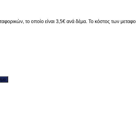
ταφορικών, το οποίο είναι 3,5€ ανά δέμα. Το κόστος των μεταφ
σμα