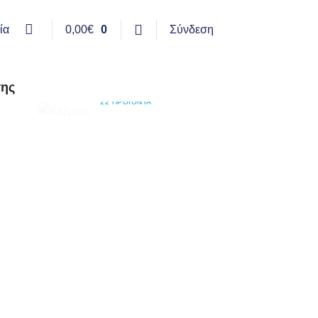
ία
0,00
€
0
Σύνδεση
σης
ΚΛΈΜΜΕΣ
22 ΠΡΟΪΌΝΤΑ