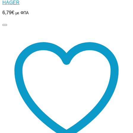
HAGER
6,79
€
με ΦΠΑ