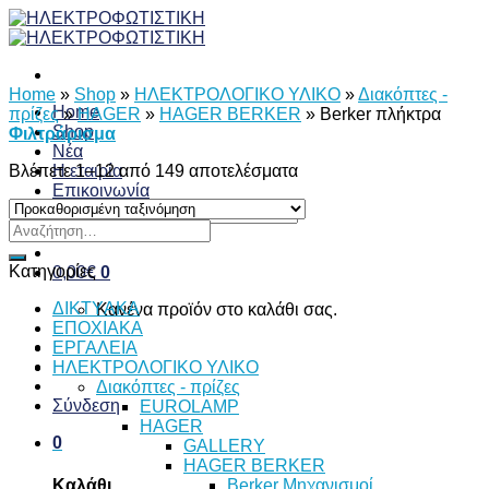
Skip
to
content
Home
»
Shop
»
ΗΛΕΚΤΡΟΛΟΓΙΚΟ ΥΛΙΚΟ
»
Διακόπτες -
Home
πρίζες
»
HAGER
»
HAGER BERKER
»
Berker πλήκτρα
Shop
Φιλτράρισμα
Νέα
Βλέπετε 1–12 από 149 αποτελέσματα
Η εταιρία
Επικοινωνία
Αναζήτηση
Αναζήτηση
για:
για:
Κατηγορίες
0,00
€
0
ΔΙKTΥAKA
Κανένα προϊόν στο καλάθι σας.
ΕΠΟΧΙΑΚΑ
ΕΡΓΑΛΕΙΑ
ΗΛΕΚΤΡΟΛΟΓΙΚΟ ΥΛΙΚΟ
Διακόπτες - πρίζες
Σύνδεση
EUROLAMP
HAGER
0
GALLERY
HAGER BERKER
Berker Μηχανισμοί
Καλάθι