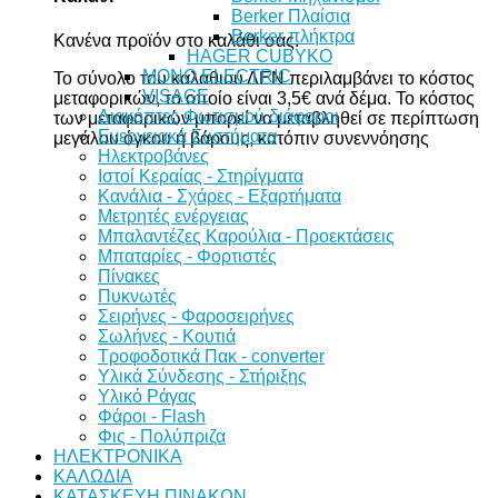
Berker Πλαίσια
Berker πλήκτρα
Κανένα προϊόν στο καλάθι σας.
HAGER CUBYKO
MONO ELECTRIC
Το σύνολο του καλαθιού ΔΕΝ περιλαμβάνει το κόστος
VISAGE
μεταφορικών, το οποίο είναι 3,5€ ανά δέμα. Το κόστος
Διακόπτες Φωτισμού διάφοροι
των μεταφορικών μπορεί να μεταβληθεί σε περίπτωση
Ενεργειακά Συστήματα
μεγάλου όγκου ή βάρους, κατόπιν συνεννόησης
Ηλεκτροβάνες
Ιστοί Κεραίας - Στηρίγματα
Κανάλια - Σχάρες - Εξαρτήματα
Μετρητές ενέργειας
Μπαλαντέζες Καρούλια - Προεκτάσεις
Μπαταρίες - Φορτιστές
Πίνακες
Πυκνωτές
Σειρήνες - Φαροσειρήνες
Σωλήνες - Κουτιά
Τροφοδοτικά Πακ - converter
Υλικά Σύνδεσης - Στήριξης
Υλικό Ράγας
Φάροι - Flash
Φις - Πολύπριζα
ΗΛΕΚΤΡΟΝΙΚΑ
ΚΑΛΩΔΙΑ
ΚΑΤΑΣΚΕΥΗ ΠΙΝΑΚΩΝ