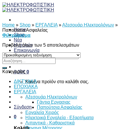
Skip
to
content
Home
»
Shop
»
ΕΡΓΑΛΕΙΑ
»
Αξεσουάρ Ηλεκτρολόγων
»
Home
Παπούτσια Ασφαλείας
Shop
Φιλτράρισμα
Νέα
Προβολή όλων των 5 αποτελεσμάτων
Η εταιρία
Επικοινωνία
Αναζήτηση
Αναζήτηση
για:
για:
Κατηγορίες
0,00
€
0
ΔΙKTΥAKA
Κανένα προϊόν στο καλάθι σας.
ΕΠΟΧΙΑΚΑ
ΕΡΓΑΛΕΙΑ
Αξεσουάρ Ηλεκτρολόγων
Γάντια Εργασιας
Σύνδεση
Παπούτσια Ασφαλείας
Εργαλεία Χειρός
0
Ηλεκτρικά Εργαλεία - Εξαρτήματα
Λιπαντικά - Καθαριστικά
Όργανα Μέτρησης
Καλάθι