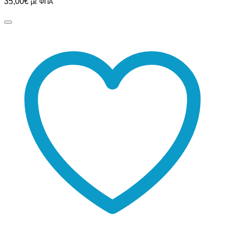
35,00
€
με ΦΠΑ