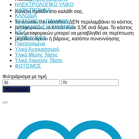
ΗΛΕΚΤΡΟΛΟΓΙΚΟ ΥΛΙΚΟ
ΗΛΕΚΤΡΟΝΙΚΑ
Κανένα προϊόν στο καλάθι σας.
ΚΑΛΩΔΙΑ
ΚΑΤΑΣΚΕΥΗ ΠΙΝΑΚΩΝ
Το σύνολο του καλαθιού ΔΕΝ περιλαμβάνει το κόστος
ΚΤΙΡΙΑΚΟΣ ΕΞΟΠΛΙΣΜΟΣ
μεταφορικών, το οποίο είναι 3,5€ ανά δέμα. Το κόστος
ΝΈΑ
των μεταφορικών μπορεί να μεταβληθεί σε περίπτωση
ΠΡΟΣΦΟΡΕΣ
μεγάλου όγκου ή βάρους, κατόπιν συνεννόησης
Προτεινόμενα
Υλικό Αυτοματισμού
Υλικό Μέσης Τάσης
Υλικό Χαμηλής Τάσης
ΦΩΤΙΣΜΟΣ
Φιλτράρισμα με τιμή
Ελάχιστη
Μέγιστη
τιμή
τιμή
Φιλτράρισμα