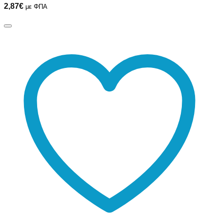
2,87
€
με ΦΠΑ