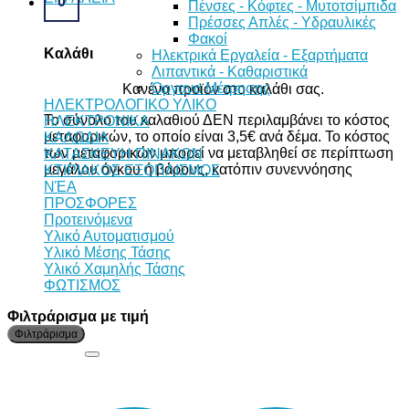
0
Πένσες - Κόφτες - Μυτοτσίμπιδα
Πρέσσες Απλές - Υδραυλικές
Φακοί
Καλάθι
Ηλεκτρικά Εργαλεία - Εξαρτήματα
Λιπαντικά - Καθαριστικά
Όργανα Μέτρησης
Κανένα προϊόν στο καλάθι σας.
ΗΛΕΚΤΡΟΛΟΓΙΚΟ ΥΛΙΚΟ
Το σύνολο του καλαθιού ΔΕΝ περιλαμβάνει το κόστος
ΗΛΕΚΤΡΟΝΙΚΑ
μεταφορικών, το οποίο είναι 3,5€ ανά δέμα. Το κόστος
ΚΑΛΩΔΙΑ
των μεταφορικών μπορεί να μεταβληθεί σε περίπτωση
ΚΑΤΑΣΚΕΥΗ ΠΙΝΑΚΩΝ
μεγάλου όγκου ή βάρους, κατόπιν συνεννόησης
ΚΤΙΡΙΑΚΟΣ ΕΞΟΠΛΙΣΜΟΣ
ΝΈΑ
ΠΡΟΣΦΟΡΕΣ
Προτεινόμενα
Υλικό Αυτοματισμού
Υλικό Μέσης Τάσης
Υλικό Χαμηλής Τάσης
ΦΩΤΙΣΜΟΣ
Φιλτράρισμα με τιμή
Ε
Μ
Φιλτράρισμα
τ
τ