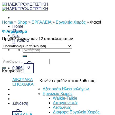
Skip
to
content
Home
»
Shop
»
ΕΡΓΑΛΕΙΑ
»
Εργαλεία Χειρός
»
Φακοί
Home
Shop
Φιλτράρισμα
Νέα
Προβολή όλων των 12 αποτελεσμάτων
Η εταιρία
Επικοινωνία
Αναζήτηση
για:
Αναζήτηση
για:
0
0,00
€
Κατηγορίες
ΔΙKTΥAKA
Κανένα προϊόν στο καλάθι σας.
ΕΠΟΧΙΑΚΑ
Αξεσουάρ Ηλεκτρολόγων
Εργαλεία Χειρός
Walkie-Talkie
Απογυμνωτές
Σύνδεση
Ατσαλίνες
Διάφορα Εργαλεία Χειρός
ΕΡΓΑΛΕΙΑ