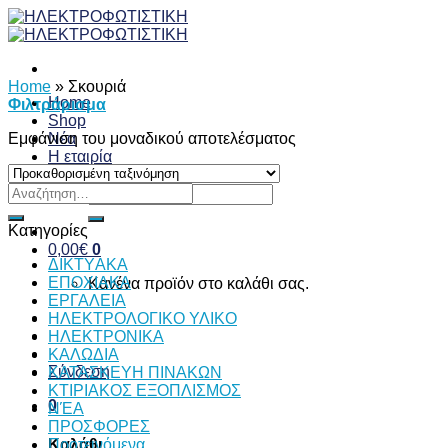
Skip
to
content
Home
»
Σκουριά
Home
Φιλτράρισμα
Shop
Εμφάνιση του μοναδικού αποτελέσματος
Νέα
Η εταιρία
Επικοινωνία
Αναζήτηση
Αναζήτηση
για:
για:
Κατηγορίες
0,00
€
0
ΔΙKTΥAKA
ΕΠΟΧΙΑΚΑ
Κανένα προϊόν στο καλάθι σας.
ΕΡΓΑΛΕΙΑ
ΗΛΕΚΤΡΟΛΟΓΙΚΟ ΥΛΙΚΟ
ΗΛΕΚΤΡΟΝΙΚΑ
ΚΑΛΩΔΙΑ
Σύνδεση
ΚΑΤΑΣΚΕΥΗ ΠΙΝΑΚΩΝ
ΚΤΙΡΙΑΚΟΣ ΕΞΟΠΛΙΣΜΟΣ
0
ΝΈΑ
ΠΡΟΣΦΟΡΕΣ
Προτεινόμενα
Καλάθι