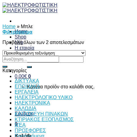
Skip
to
content
Home
»
Μπλε
Home
Φιλτράρισμα
Shop
Προβολή όλων των 2 αποτελεσμάτων
Νέα
Η εταιρία
Επικοινωνία
Αναζήτηση
Αναζήτηση
για:
για:
Κατηγορίες
0,00
€
0
ΔΙKTΥAKA
ΕΠΟΧΙΑΚΑ
Κανένα προϊόν στο καλάθι σας.
ΕΡΓΑΛΕΙΑ
ΗΛΕΚΤΡΟΛΟΓΙΚΟ ΥΛΙΚΟ
ΗΛΕΚΤΡΟΝΙΚΑ
ΚΑΛΩΔΙΑ
Σύνδεση
ΚΑΤΑΣΚΕΥΗ ΠΙΝΑΚΩΝ
ΚΤΙΡΙΑΚΟΣ ΕΞΟΠΛΙΣΜΟΣ
0
ΝΈΑ
ΠΡΟΣΦΟΡΕΣ
Προτεινόμενα
Καλάθι