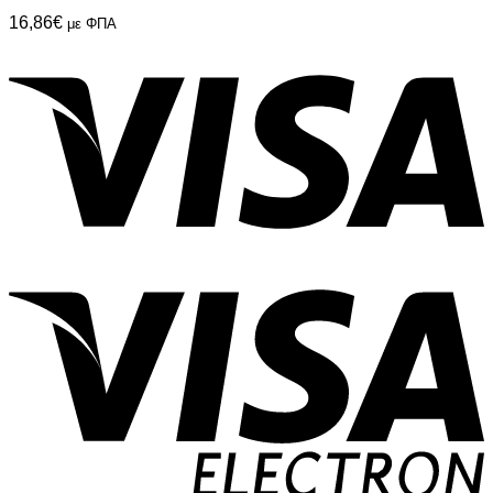
16,86
€
με ΦΠΑ