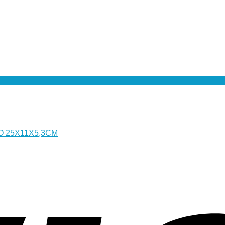
Ο 25X11X5,3CM