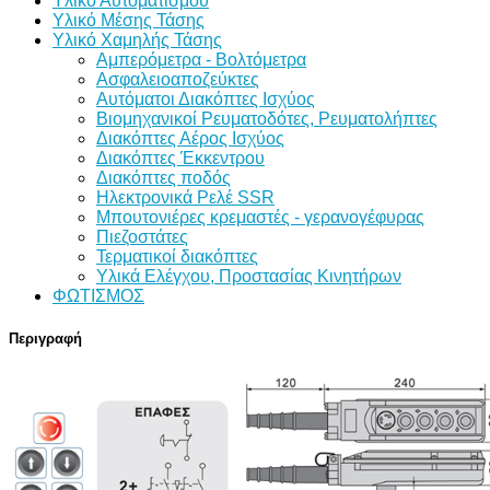
Υλικό Αυτοματισμού
Υλικό Μέσης Τάσης
Υλικό Χαμηλής Τάσης
Αμπερόμετρα - Βολτόμετρα
Ασφαλειοαποζεύκτες
Αυτόματοι Διακόπτες Ισχύος
Βιομηχανικοί Ρευματοδότες, Ρευματολήπτες
Διακόπτες Αέρος Ισχύος
Διακόπτες Έκκεντρου
Διακόπτες ποδός
Ηλεκτρονικά Ρελέ SSR
Μπουτονιέρες κρεμαστές - γερανογέφυρας
Πιεζοστάτες
Τερματικοί διακόπτες
Υλικά Ελέγχου, Προστασίας Κινητήρων
ΦΩΤΙΣΜΟΣ
Περιγραφή