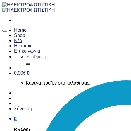
Skip
to
content
Home
Shop
Νέα
Η εταιρία
Επικοινωνία
Αναζήτηση
για:
0,00
€
0
Κανένα προϊόν στο καλάθι σας.
Σύνδεση
0
Καλάθι