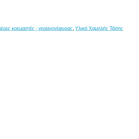
έρες κρεμαστές - γερανογέφυρας
,
Υλικό Χαμηλής Τάσης