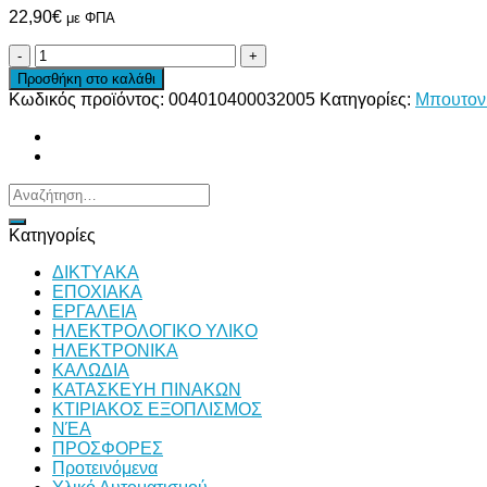
22,90
€
με ΦΠΑ
ΜΠΟΥΤΟΝΙΕΡΑ
ΓΕΡΑΝΩΝ
Προσθήκη στο καλάθι
ΣΤΕΓΑΝΗ
Κωδικός προϊόντος:
004010400032005
Κατηγορίες:
Μπουτονι
1
ΤΑΧΥΤΗΤΑΣ
4
ΠΛΗΚΤΡΩΝ
ΜΕ
Αναζήτηση
ΜΑΝΙΤΑΡΙ
για:
ποσότητα
Κατηγορίες
ΔΙKTΥAKA
ΕΠΟΧΙΑΚΑ
ΕΡΓΑΛΕΙΑ
ΗΛΕΚΤΡΟΛΟΓΙΚΟ ΥΛΙΚΟ
ΗΛΕΚΤΡΟΝΙΚΑ
ΚΑΛΩΔΙΑ
ΚΑΤΑΣΚΕΥΗ ΠΙΝΑΚΩΝ
ΚΤΙΡΙΑΚΟΣ ΕΞΟΠΛΙΣΜΟΣ
ΝΈΑ
ΠΡΟΣΦΟΡΕΣ
Προτεινόμενα