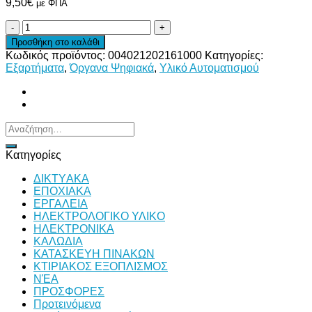
9,50
€
με ΦΠΑ
ΚΟΥΤΙ
TJ-
Προσθήκη στο καλάθι
AG-
Κωδικός προϊόντος:
004021202161000
Κατηγορίες:
0811-
Εξαρτήματα
,
Όργανα Ψηφιακά
,
Υλικό Αυτοματισμού
1
ΜΕ
1
ΑΝΟΙΓΜΑ
110Χ80Χ85
Αναζήτηση
ποσότητα
για:
Κατηγορίες
ΔΙKTΥAKA
ΕΠΟΧΙΑΚΑ
ΕΡΓΑΛΕΙΑ
ΗΛΕΚΤΡΟΛΟΓΙΚΟ ΥΛΙΚΟ
ΗΛΕΚΤΡΟΝΙΚΑ
ΚΑΛΩΔΙΑ
ΚΑΤΑΣΚΕΥΗ ΠΙΝΑΚΩΝ
ΚΤΙΡΙΑΚΟΣ ΕΞΟΠΛΙΣΜΟΣ
ΝΈΑ
ΠΡΟΣΦΟΡΕΣ
Προτεινόμενα