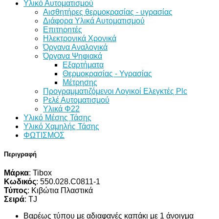
Υλικό Αυτοματισμού
Αισθητήρες θερμοκρασίας - υγρασίας
Διάφορα Υλικά Αυτοματισμού
Επιτηρητές
Ηλεκτρονικά Χρονικά
Όργανα Αναλογικά
Όργανα Ψηφιακά
Εξαρτήματα
Θερμοκρασίας - Υγρασίας
Μέτρησης
Προγραμματιζόμενοι Λογικοί Ελεγκτές Plc
Ρελέ Αυτοματισμού
Υλικά Φ22
Υλικό Μέσης Τάσης
Υλικό Χαμηλής Τάσης
ΦΩΤΙΣΜΟΣ
Περιγραφή
Μάρκα
:
Tibox
Κωδικός
:
550.028.C0811-1
Τύπος
:
Κιβώτια Πλαστικά
Σειρά
:
ΤJ
Βαρέως τύπου με αδιαφανές καπάκι με 1 άνοιγμα