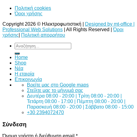
Πολιτική cookies
Όροι χρήσης
Copyright 2026 © Ηλεκτροφωτιστική |
Designed by mt-office |
Professional Web Solutions
| All Rights Reserved |
Όροι
χρήσης
|
Πολιτική απορρήτου
Αναζήτηση
για:
Home
Shop
Νέα
Η εταιρία
Επικοινωνία
Bρείτε μας στο Google maps
Στείλτε μας το μήνυμά σας
Δευτέρα 08:00 - 20:00 | Τρίτη 08:00 - 20:00 |
Τετάρτη 08:00 - 17:00 | Πέμπτη 08:00 - 20:00 |
Παρασκευή 08:00 - 20:00 | Σάββατο 08:00 - 15:00
+30 2394072470
Σύνδεση
Όνομα χρήστη ή διεύθυνση email
*