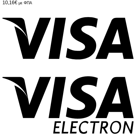
10,16
€
με ΦΠΑ