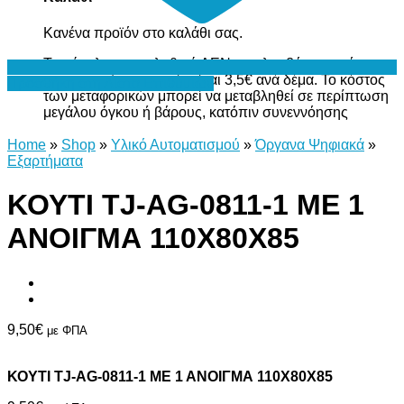
Κανένα προϊόν στο καλάθι σας.
Το σύνολο του καλαθιού ΔΕΝ περιλαμβάνει το κόστος
μεταφορικών, το οποίο είναι 3,5€ ανά δέμα. Το κόστος
Προσθήκη στη Λίστα Επιθυμιών
των μεταφορικών μπορεί να μεταβληθεί σε περίπτωση
μεγάλου όγκου ή βάρους, κατόπιν συνεννόησης
Home
»
Shop
»
Υλικό Αυτοματισμού
»
Όργανα Ψηφιακά
»
Εξαρτήματα
ΚΟΥΤΙ TJ-AG-0811-1 ΜΕ 1
ΑΝΟΙΓΜΑ 110Χ80Χ85
9,50
€
με ΦΠΑ
ΚΟΥΤΙ TJ-AG-0811-1 ΜΕ 1 ΑΝΟΙΓΜΑ 110Χ80Χ85