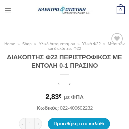
Skip
0
to
content
Home
»
Shop
»
Υλικό Αυτοματισμού
»
Υλικά Φ22
»
Μπουτόν
και διακόπτες Φ22
ΔΙΑΚΟΠΤΗΣ Φ22 ΠΕΡΙΣΤΡΟΦΙΚΟΣ ΜΕ
Προσθήκη
ΕΝΤΟΛΗ 0-1 ΠΡΑΣΙΝΟ
στη Λίστα
Επιθυμιών
2,83
€
με ΦΠΑ
Κωδικός
022-400602232
:
ΔΙΑΚΟΠΤΗΣ Φ22 ΠΕΡΙΣΤΡΟΦΙΚΟΣ ΜΕ ΕΝΤΟΛΗ 0-1 ΠΡΑΣ
Προσθήκη στο καλάθι