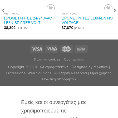
ΜΈΤΡΗΣΗΣ
ΜΈΤΡΗΣΗΣ
ΩΡΟΜΕΤΡΗΤΕΣ 24-240VAC
ΩΡΟΜΕΤΡΗΤΕΣ LE8N-ΒΝ ΝΟ
LE8N-BF FREE VOLT
VOLTAGE
Προσθήκη
Προσθήκη
38,30
€
37,67
€
με ΦΠΑ
με ΦΠΑ
στη Λίστα
στη Λίστα
Επιθυμιών
Επιθυμιών
Πολιτική cookies
Όροι χρήσης
Copyright 2026 © Ηλεκτροφωτιστική |
Designed by mt-office |
Professional Web Solutions
| All Rights Reserved |
Όροι χρήσης
|
Πολιτική απορρήτου
Εμείς και οι συνεργάτες μας
χρησιμοποιούμε τις