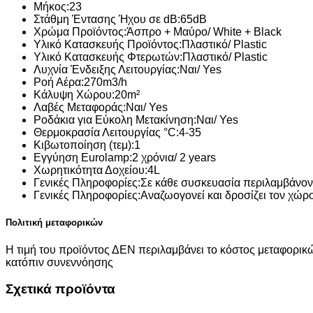
Μήκος:
23
Στάθμη Έντασης Ήχου σε dB:
65dB
Χρώμα Προϊόντος:
Άσπρο + Μαύρο/ White + Black
Υλικό Κατασκευής Προϊόντος:
Πλαστικό/ Plastic
Υλικό Κατασκευής Φτερωτών:
Πλαστικό/ Plastic
Λυχνία Ένδειξης Λειτουργίας:
Ναι/ Yes
Ροή Αέρα:
270m3/h
Κάλυψη Χώρου:
20m²
Λαβές Μεταφοράς:
Ναι/ Yes
Ροδάκια για Εύκολη Μετακίνηση:
Ναι/ Yes
Θερμοκρασία Λειτουργίας °C:
4-35
Κιβωτοποίηση (τεμ):
1
Εγγύηση Eurolamp:
2 χρόνια/ 2 years
Χωρητικότητα Δοχείου:
4L
Γενικές Πληροφορίες:
Σε κάθε συσκευασία περιλαμβάνοντα
Γενικές Πληροφορίες:
Αναζωογονεί και δροσίζει τον χώρο
Πολιτική μεταφορικών
Η τιμή του προϊόντος ΔΕΝ περιλαμβάνει το κόστος μεταφορικώ
κατόπιν συνεννόησης
Σχετικά προϊόντα