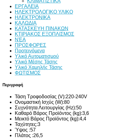
ΚΛΙΜΑΤΙΣΤΙΚΑ
ΕΡΓΑΛΕΙΑ
ΗΛΕΚΤΡΟΛΟΓΙΚΟ ΥΛΙΚΟ
ΗΛΕΚΤΡΟΝΙΚΑ
ΚΑΛΩΔΙΑ
ΚΑΤΑΣΚΕΥΗ ΠΙΝΑΚΩΝ
ΚΤΙΡΙΑΚΟΣ ΕΞΟΠΛΙΣΜΟΣ
ΝΈΑ
ΠΡΟΣΦΟΡΕΣ
Προτεινόμενα
Υλικό Αυτοματισμού
Υλικό Μέσης Τάσης
Υλικό Χαμηλής Τάσης
ΦΩΤΙΣΜΟΣ
Περιγραφή
Τάση Τροφοδοσίας (V):
220-240V
Ονομαστική Ισχύς (W):
80
Συχνότητα Λειτουργίας (Hz):
50
Καθαρό Βάρος Προϊόντος (kg):
3,6
Μεικτό Βάρος Προϊόντος (kg):
4,4
Ταχύτητες:
3
Ύψος :
57
Πλάτος :
26,5