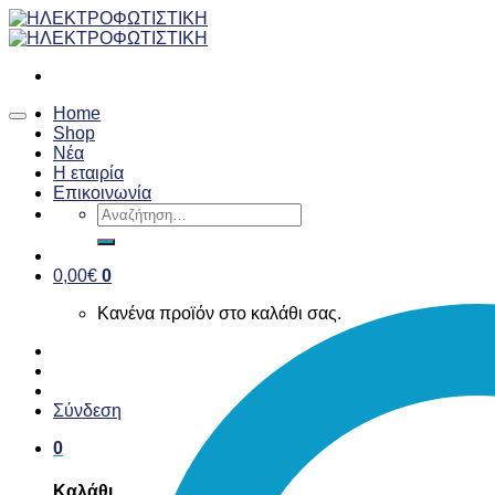
Skip
to
content
Home
Shop
Νέα
Η εταιρία
Επικοινωνία
Αναζήτηση
για:
0,00
€
0
Κανένα προϊόν στο καλάθι σας.
Σύνδεση
0
Καλάθι