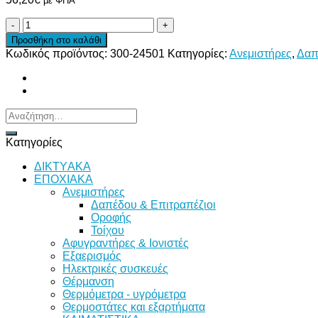
με ΦΠΑ
AIR
COOLER
Προσθήκη στο καλάθι
ΛΕΥΚΟ-
Κωδικός προϊόντος:
300-24501
Κατηγορίες:
Ανεμιστήρες
,
Δαπ
ΜΑΥΡΟ
4L
80W
ποσότητα
Αναζήτηση
για:
Κατηγορίες
ΔΙKTΥAKA
ΕΠΟΧΙΑΚΑ
Ανεμιστήρες
Δαπέδου & Επιτραπέζιοι
Οροφής
Τοίχου
Αφυγραντήρες & Ιονιστές
Εξαερισμός
Ηλεκτρικές συσκευές
Θέρμανση
Θερμόμετρα - υγρόμετρα
Θερμοστάτες και εξαρτήματα