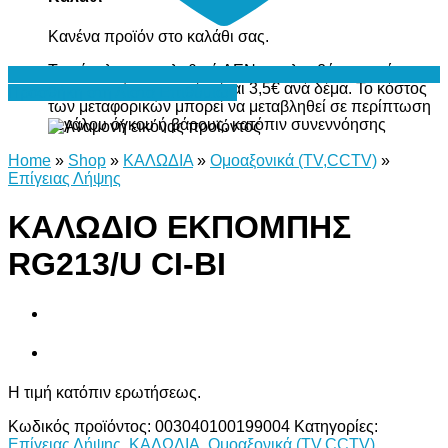
Κανένα προϊόν στο καλάθι σας.
Το σύνολο του καλαθιού ΔΕΝ περιλαμβάνει το κόστος
μεταφορικών, το οποίο είναι 3,5€ ανά δέμα. Το κόστος
Προσθήκη στη Λίστα Επιθυμιών
των μεταφορικών μπορεί να μεταβληθεί σε περίπτωση
μεγάλου όγκου ή βάρους, κατόπιν συνεννόησης
Home
»
Shop
»
ΚΑΛΩΔΙΑ
»
Ομοαξονικά (TV,CCTV)
»
Επίγειας Λήψης
ΚΑΛΩΔΙΟ ΕΚΠΟΜΠΗΣ
RG213/U CI-ΒΙ
Η τιμή κατόπιν ερωτήσεως.
Κωδικός προϊόντος:
003040100199004
Κατηγορίες:
Επίγειας Λήψης
,
ΚΑΛΩΔΙΑ
,
Ομοαξονικά (TV,CCTV)