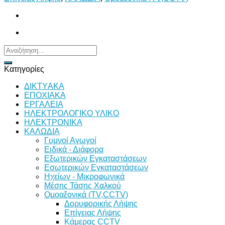
Αναζήτηση
για:
Κατηγορίες
ΔΙKTΥAKA
ΕΠΟΧΙΑΚΑ
ΕΡΓΑΛΕΙΑ
ΗΛΕΚΤΡΟΛΟΓΙΚΟ ΥΛΙΚΟ
ΗΛΕΚΤΡΟΝΙΚΑ
ΚΑΛΩΔΙΑ
Γυμνοί Αγωγοί
Ειδικά - Διάφορα
Εξωτερικών Εγκαταστάσεων
Εσωτερικών Εγκαταστάσεων
Ηχείων - Μικροφωνικά
Μέσης Τάσης Χαλκού
Ομοαξονικά (TV,CCTV)
Δορυφορικής Λήψης
Επίγειας Λήψης
Κάμερας CCTV