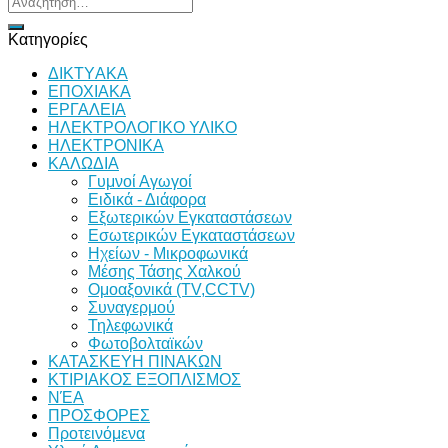
για:
Κατηγορίες
ΔΙKTΥAKA
ΕΠΟΧΙΑΚΑ
ΕΡΓΑΛΕΙΑ
ΗΛΕΚΤΡΟΛΟΓΙΚΟ ΥΛΙΚΟ
ΗΛΕΚΤΡΟΝΙΚΑ
ΚΑΛΩΔΙΑ
Γυμνοί Αγωγοί
Ειδικά - Διάφορα
Εξωτερικών Εγκαταστάσεων
Εσωτερικών Εγκαταστάσεων
Ηχείων - Μικροφωνικά
Μέσης Τάσης Χαλκού
Ομοαξονικά (TV,CCTV)
Συναγερμού
Τηλεφωνικά
Φωτοβολταϊκών
ΚΑΤΑΣΚΕΥΗ ΠΙΝΑΚΩΝ
ΚΤΙΡΙΑΚΟΣ ΕΞΟΠΛΙΣΜΟΣ
ΝΈΑ
ΠΡΟΣΦΟΡΕΣ
Προτεινόμενα