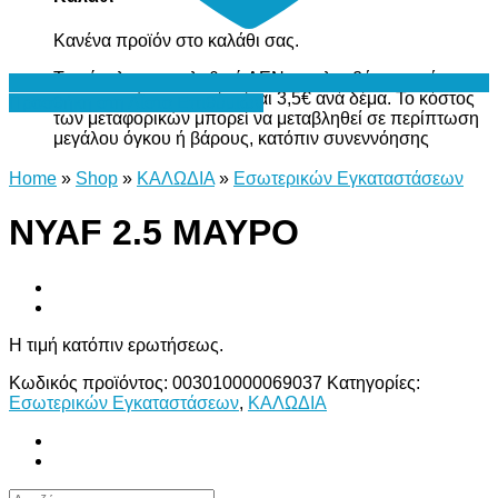
Κανένα προϊόν στο καλάθι σας.
Το σύνολο του καλαθιού ΔΕΝ περιλαμβάνει το κόστος
μεταφορικών, το οποίο είναι 3,5€ ανά δέμα. Το κόστος
Προσθήκη στη Λίστα Επιθυμιών
των μεταφορικών μπορεί να μεταβληθεί σε περίπτωση
μεγάλου όγκου ή βάρους, κατόπιν συνεννόησης
Home
»
Shop
»
ΚΑΛΩΔΙΑ
»
Εσωτερικών Εγκαταστάσεων
NYAF 2.5 ΜΑΥΡΟ
Η τιμή κατόπιν ερωτήσεως.
Κωδικός προϊόντος:
003010000069037
Κατηγορίες:
Εσωτερικών Εγκαταστάσεων
,
ΚΑΛΩΔΙΑ
Αναζήτηση