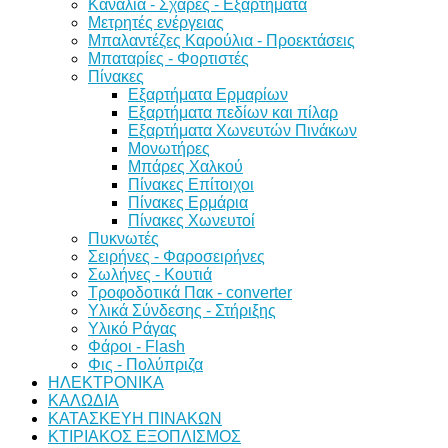
Κανάλια - Σχάρες - Εξαρτήματα
Μετρητές ενέργειας
Μπαλαντέζες Καρούλια - Προεκτάσεις
Μπαταρίες - Φορτιστές
Πίνακες
Εξαρτήματα Ερμαρίων
Εξαρτήματα πεδίων και πίλαρ
Εξαρτήματα Χωνευτών Πινάκων
Μονωτήρες
Μπάρες Χαλκού
Πίνακες Επίτοιχοι
Πίνακες Ερμάρια
Πίνακες Χωνευτοί
Πυκνωτές
Σειρήνες - Φαροσειρήνες
Σωλήνες - Κουτιά
Τροφοδοτικά Πακ - converter
Υλικά Σύνδεσης - Στήριξης
Υλικό Ράγας
Φάροι - Flash
Φις - Πολύπριζα
ΗΛΕΚΤΡΟΝΙΚΑ
ΚΑΛΩΔΙΑ
ΚΑΤΑΣΚΕΥΗ ΠΙΝΑΚΩΝ
ΚΤΙΡΙΑΚΟΣ ΕΞΟΠΛΙΣΜΟΣ