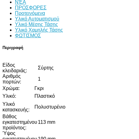
ΝΈΑ
ΠΡΟΣΦΟΡΕΣ
Προτεινόμενα
Υλικό Αυτοματισμού
Υλικό Μέσης Τάσης
Υλικό Χαμηλής Τάσης
ΦΩΤΙΣΜΟΣ
Περιγραφή
Είδος
Σύρτης
κλειδαριάς:
Αριθμός
1
πορτών:
Χρώμα:
Γκρι
Υλικό:
Πλαστικό
Υλικό
Πολυστυρένιο
κατασκευής:
Βάθος
εγκατεστημένου
113 mm
προϊόντος:
Ύψος
εγκατεστημένου
190 mm