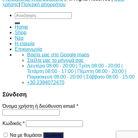
χρήσης
|
Πολιτική απορρήτου
Αναζήτηση
για:
Home
Shop
Νέα
Η εταιρία
Επικοινωνία
Bρείτε μας στο Google maps
Στείλτε μας το μήνυμά σας
Δευτέρα 08:00 - 20:00 | Τρίτη 08:00 - 20:00 |
Τετάρτη 08:00 - 17:00 | Πέμπτη 08:00 - 20:00 |
Παρασκευή 08:00 - 20:00 | Σάββατο 08:00 - 15:00
+30 2394072470
Σύνδεση
Όνομα χρήστη ή διεύθυνση email
*
Κωδικός
*
Να με θυμάσαι
Σύνδεση