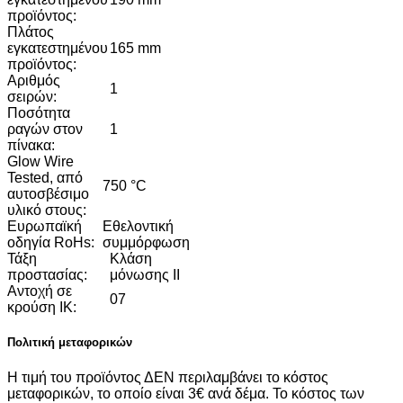
προϊόντος:
Πλάτος
εγκατεστημένου
165 mm
προϊόντος:
Αριθμός
1
σειρών:
Ποσότητα
ραγών στον
1
πίνακα:
Glow Wire
Tested, από
750 °C
αυτοσβέσιμο
υλικό στους:
Ευρωπαϊκή
Εθελοντική
οδηγία RoHs:
συμμόρφωση
Τάξη
Κλάση
προστασίας:
μόνωσης ΙI
Αντοχή σε
07
κρούση IK:
Πολιτική μεταφορικών
Η τιμή του προϊόντος ΔΕΝ περιλαμβάνει το κόστος
μεταφορικών, το οποίο είναι 3€ ανά δέμα. Το κόστος των