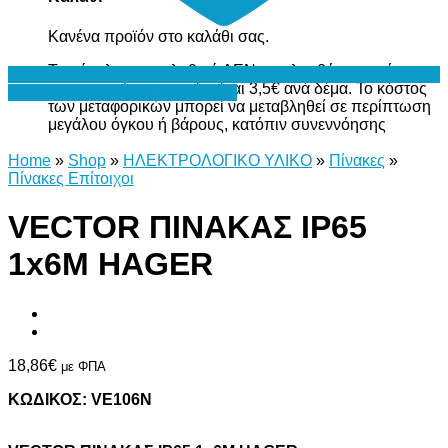
Κανένα προϊόν στο καλάθι σας.
Το σύνολο του καλαθιού ΔΕΝ περιλαμβάνει το κόστος
μεταφορικών, το οποίο είναι 3,5€ ανά δέμα. Το κόστος
Προσθήκη στη Λίστα Επιθυμιών
των μεταφορικών μπορεί να μεταβληθεί σε περίπτωση
μεγάλου όγκου ή βάρους, κατόπιν συνεννόησης
Home
»
Shop
»
ΗΛΕΚΤΡΟΛΟΓΙΚΟ ΥΛΙΚΟ
»
Πίνακες
»
Πίνακες Επίτοιχοι
VECTOR ΠΙΝΑΚΑΣ IP65
1x6M HAGER
18,86
€
με ΦΠΑ
ΚΩΔΙΚΟΣ: VE106N