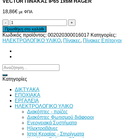
VECTOR ΠΙΝΑΚΑΣ IP65 1x6M HAGER
18,86
€
με ΦΠΑ
VECTOR
ΠΙΝΑΚΑΣ
Προσθήκη στο καλάθι
IP65
Κωδικός προϊόντος:
002020300016017
Κατηγορίες:
1x6M
ΗΛΕΚΤΡΟΛΟΓΙΚΟ ΥΛΙΚΟ
,
Πίνακες
,
Πίνακες Επίτοιχοι
HAGER
ποσότητα
Αναζήτηση
για:
Κατηγορίες
ΔΙKTΥAKA
ΕΠΟΧΙΑΚΑ
ΕΡΓΑΛΕΙΑ
ΗΛΕΚΤΡΟΛΟΓΙΚΟ ΥΛΙΚΟ
Διακόπτες - πρίζες
Διακόπτες Φωτισμού διάφοροι
Ενεργειακά Συστήματα
Ηλεκτροβάνες
Ιστοί Κεραίας - Στηρίγματα