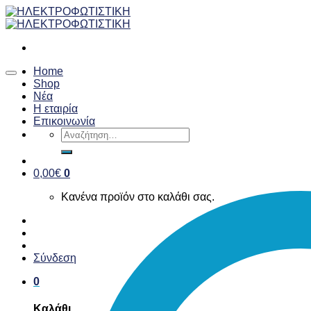
Skip
to
content
Home
Shop
Νέα
Η εταιρία
Επικοινωνία
Αναζήτηση
για:
0,00
€
0
Κανένα προϊόν στο καλάθι σας.
Σύνδεση
0
Καλάθι