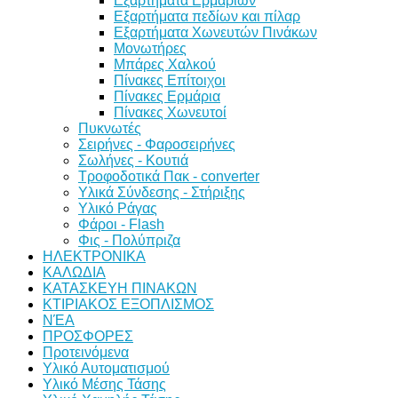
Εξαρτήματα Ερμαρίων
Εξαρτήματα πεδίων και πίλαρ
Εξαρτήματα Χωνευτών Πινάκων
Μονωτήρες
Μπάρες Χαλκού
Πίνακες Επίτοιχοι
Πίνακες Ερμάρια
Πίνακες Χωνευτοί
Πυκνωτές
Σειρήνες - Φαροσειρήνες
Σωλήνες - Κουτιά
Τροφοδοτικά Πακ - converter
Υλικά Σύνδεσης - Στήριξης
Υλικό Ράγας
Φάροι - Flash
Φις - Πολύπριζα
ΗΛΕΚΤΡΟΝΙΚΑ
ΚΑΛΩΔΙΑ
ΚΑΤΑΣΚΕΥΗ ΠΙΝΑΚΩΝ
ΚΤΙΡΙΑΚΟΣ ΕΞΟΠΛΙΣΜΟΣ
ΝΈΑ
ΠΡΟΣΦΟΡΕΣ
Προτεινόμενα
Υλικό Αυτοματισμού
Υλικό Μέσης Τάσης