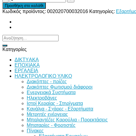
80X80X38
Προσθήκη στο καλάθι
230VAC
Κωδικός προϊόντος:
002020700032016
Κατηγορίες:
Εξαρτήμ
ΚΟΥΖΙΝΕΤΟ
ΚΑΛΩΔΙΟΥ
RQA8038-
HSL2
TID
Αναζήτηση
ποσότητα
για:
Κατηγορίες
ΔΙKTΥAKA
ΕΠΟΧΙΑΚΑ
ΕΡΓΑΛΕΙΑ
ΗΛΕΚΤΡΟΛΟΓΙΚΟ ΥΛΙΚΟ
Διακόπτες - πρίζες
Διακόπτες Φωτισμού διάφοροι
Ενεργειακά Συστήματα
Ηλεκτροβάνες
Ιστοί Κεραίας - Στηρίγματα
Κανάλια - Σχάρες - Εξαρτήματα
Μετρητές ενέργειας
Μπαλαντέζες Καρούλια - Προεκτάσεις
Μπαταρίες - Φορτιστές
Πίνακες