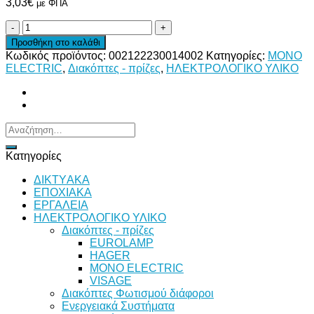
3,03
€
με ΦΠΑ
ΔΙΑΚΟΠΤΗΣ
ΑΠΛΟΣ
Προσθήκη στο καλάθι
ΜΑΥΡΟΣ
Κωδικός προϊόντος:
002122230014002
Κατηγορίες:
MONO
ποσότητα
ELECTRIC
,
Διακόπτες - πρίζες
,
ΗΛΕΚΤΡΟΛΟΓΙΚΟ ΥΛΙΚΟ
Αναζήτηση
για:
Κατηγορίες
ΔΙKTΥAKA
ΕΠΟΧΙΑΚΑ
ΕΡΓΑΛΕΙΑ
ΗΛΕΚΤΡΟΛΟΓΙΚΟ ΥΛΙΚΟ
Διακόπτες - πρίζες
EUROLAMP
HAGER
MONO ELECTRIC
VISAGE
Διακόπτες Φωτισμού διάφοροι
Ενεργειακά Συστήματα