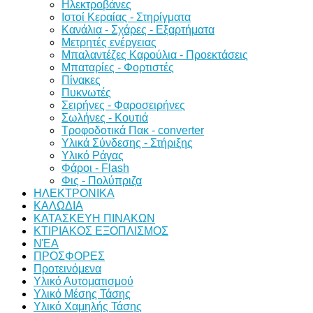
Ηλεκτροβάνες
Ιστοί Κεραίας - Στηρίγματα
Κανάλια - Σχάρες - Εξαρτήματα
Μετρητές ενέργειας
Μπαλαντέζες Καρούλια - Προεκτάσεις
Μπαταρίες - Φορτιστές
Πίνακες
Πυκνωτές
Σειρήνες - Φαροσειρήνες
Σωλήνες - Κουτιά
Τροφοδοτικά Πακ - converter
Υλικά Σύνδεσης - Στήριξης
Υλικό Ράγας
Φάροι - Flash
Φις - Πολύπριζα
ΗΛΕΚΤΡΟΝΙΚΑ
ΚΑΛΩΔΙΑ
ΚΑΤΑΣΚΕΥΗ ΠΙΝΑΚΩΝ
ΚΤΙΡΙΑΚΟΣ ΕΞΟΠΛΙΣΜΟΣ
ΝΈΑ
ΠΡΟΣΦΟΡΕΣ
Προτεινόμενα
Υλικό Αυτοματισμού
Υλικό Μέσης Τάσης
Υλικό Χαμηλής Τάσης