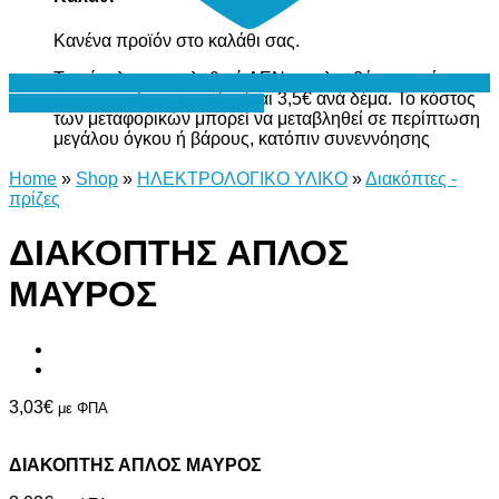
Κανένα προϊόν στο καλάθι σας.
Το σύνολο του καλαθιού ΔΕΝ περιλαμβάνει το κόστος
μεταφορικών, το οποίο είναι 3,5€ ανά δέμα. Το κόστος
Προσθήκη στη Λίστα Επιθυμιών
των μεταφορικών μπορεί να μεταβληθεί σε περίπτωση
μεγάλου όγκου ή βάρους, κατόπιν συνεννόησης
Home
»
Shop
»
ΗΛΕΚΤΡΟΛΟΓΙΚΟ ΥΛΙΚΟ
»
Διακόπτες -
πρίζες
ΔΙΑΚΟΠΤΗΣ ΑΠΛΟΣ
ΜΑΥΡΟΣ
3,03
€
με ΦΠΑ
ΔΙΑΚΟΠΤΗΣ ΑΠΛΟΣ ΜΑΥΡΟΣ